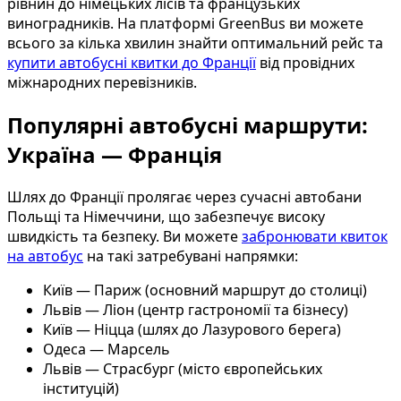
рівнин до німецьких лісів та французьких
виноградників. На платформі GreenBus ви можете
всього за кілька хвилин знайти оптимальний рейс та
купити автобусні квитки до Франції
від провідних
міжнародних перевізників.
Популярні автобусні маршрути:
Україна — Франція
Шлях до Франції пролягає через сучасні автобани
Польщі та Німеччини, що забезпечує високу
швидкість та безпеку. Ви можете
забронювати квиток
на автобус
на такі затребувані напрямки:
Київ — Париж (основний маршрут до столиці)
Львів — Ліон (центр гастрономії та бізнесу)
Київ — Ніцца (шлях до Лазурового берега)
Одеса — Марсель
Львів — Страсбург (місто європейських
інституцій)