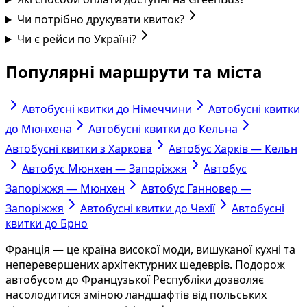
Чи потрібно друкувати квиток?
Чи є рейси по Україні?
Популярні маршрути та міста
Автобусні квитки до Німеччини
Автобусні квитки
до Мюнхена
Автобусні квитки до Кельна
Автобусні квитки з Харкова
Автобус Харків — Кельн
Автобус Мюнхен — Запоріжжя
Автобус
Запоріжжя — Мюнхен
Автобус Ганновер —
Запоріжжя
Автобусні квитки до Чехії
Автобусні
квитки до Брно
Франція — це країна високої моди, вишуканої кухні та
неперевершених архітектурних шедеврів. Подорож
автобусом до Французької Республіки дозволяє
насолодитися зміною ландшафтів від польських