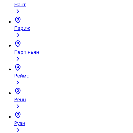
Нант
Париж
Перпіньян
Реймс
Ренн
Руан