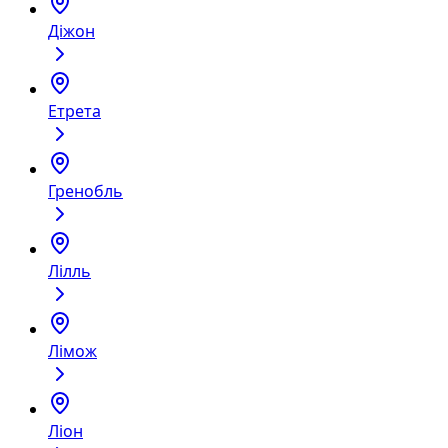
Діжон
Етрета
Гренобль
Лілль
Лімож
Ліон