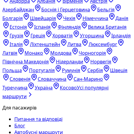
Андорра
Албанія
Вірменія
Австрія
Азербайджан
Боснія і Герцеговина
Бельгія
Болгарія
Швейцарія
Чехія
Німеччина
Данія
Естонія
Іспанія
Фінляндія
Велика Британія
Грузія
Греція
Хорватія
Угорщина
Ірландія
Італія
Ліхтенштейн
Литва
Люксембург
Латвія
Монако
Молдова
Чорногорія
Північна Македонія
Нідерланди
Норвегія
Польща
Португалія
Румунія
Сербія
Швеція
Словенія
Словаччина
Сан-Марино
Туреччина
Україна
Косово
Усі популярні
маршрути
Для пасажирів
Питання та відповіді
Блог
Автобусні маршрути