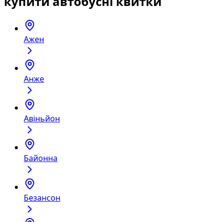
купити автобусні квитки
Ажен
Анже
Авіньйон
Байонна
Безансон