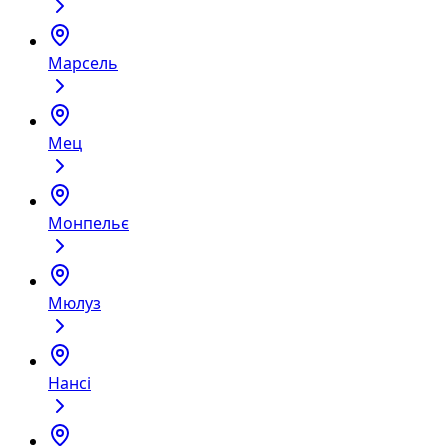
Марсель
Мец
Монпельє
Мюлуз
Нансі