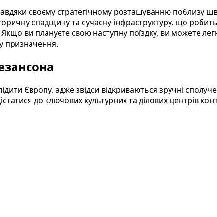
е завдяки своєму стратегічному розташуванню поблизу 
 історичну спадщину та сучасну інфраструктуру, що роб
ав. Якщо ви плануєте свою наступну поїздку, ви можете л
ту призначення.
Безансона
лідити Європу, адже звідси відкриваються зручні сполуч
істатися до ключових культурних та ділових центрів кон