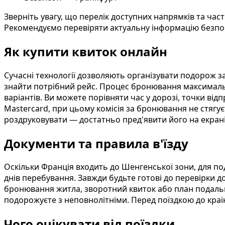
Зверніть увагу, що перелік доступних напрямків та час
Рекомендуємо перевіряти актуальну інформацію безпо
Як купити квиток онлайн
Сучасні технології дозволяють організувати подорож за
знайти потрібний рейс. Процес бронювання максимально
варіантів. Ви можете порівняти час у дорозі, точки ві
Mastercard, при цьому комісія за бронювання не стягує
роздруковувати — достатньо пред'явити його на екрані
Документи та правила в'їзду
Оскільки Франція входить до Шенгенської зони, для п
днів перебування. Завжди будьте готові до перевірки д
бронювання житла, зворотний квиток або план подальш
подорожуєте з неповнолітніми. Перед поїздкою до країн
Чого очікувати від поїздки