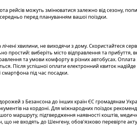
тота рейсів можуть змінюватися залежно від сезону, поп
середньо перед плануванням вашої поїздки.
 лічені хвилини, не виходячи з дому. Скористайтеся сер
 простий: виберіть місто відправлення та прибуття, вк
дправлення та умови комфорту в різних автобусах. Оплат
ться. Після успішної оплати електронний квиток надійде
 смартфона під час посадки.
одорожей з Безансона до інших країн ЄС громадянам Укр
окументів на кордоні. Для міжнародних поїздок рекоменд
ого маршруту, підтвердження наявності коштів, медичн
, що не входять до Шенгену, обов'язково перевірте акту