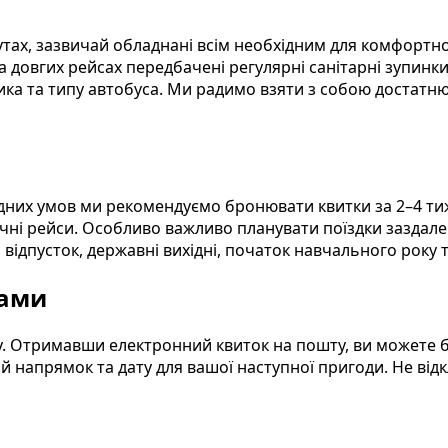
ах, зазвичай обладнані всім необхідним для комфортної
а довгих рейсах передбачені регулярні санітарні зупинк
ка та типу автобуса. Ми радимо взяти з собою достатню
дних умов ми рекомендуємо бронювати квитки за 2–4 тиж
чні рейси. Особливо важливо планувати поїздки заздалегі
он відпусток, державні вихідні, початок навчального року
нами
Отримавши електронний квиток на пошту, ви можете бути
й напрямок та дату для вашої наступної пригоди. Не ві