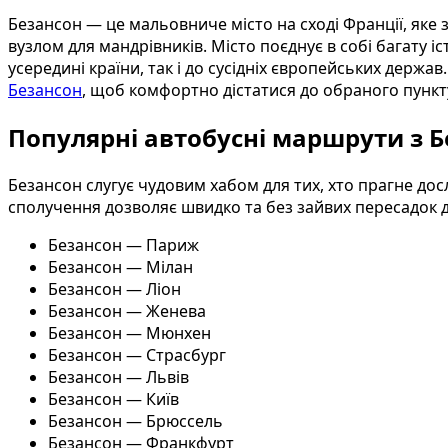
Безансон — це мальовниче місто на сході Франції, як
вузлом для мандрівників. Місто поєднує в собі багату
усередині країни, так і до сусідніх європейських держ
Безансон
, щоб комфортно дістатися до обраного пунк
Популярні автобусні маршрути з 
Безансон слугує чудовим хабом для тих, хто прагне дос
сполучення дозволяє швидко та без зайвих пересадок д
Безансон — Париж
Безансон — Мілан
Безансон — Ліон
Безансон — Женева
Безансон — Мюнхен
Безансон — Страсбург
Безансон — Львів
Безансон — Київ
Безансон — Брюссель
Безансон — Франкфурт