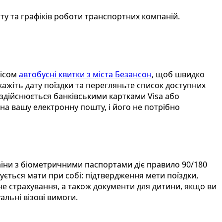
иту та графіків роботи транспортних компаній.
вісом
автобусні квитки з міста Безансон
, щоб швидко
ажіть дату поїздки та перегляньте список доступних
а здійснюється банківськими картками Visa або
 на вашу електронну пошту, і його не потрібно
аїни з біометричними паспортами діє правило 90/180
ується мати при собі: підтвердження мети поїздки,
е страхування, а також документи для дитини, якщо ви
альні візові вимоги.