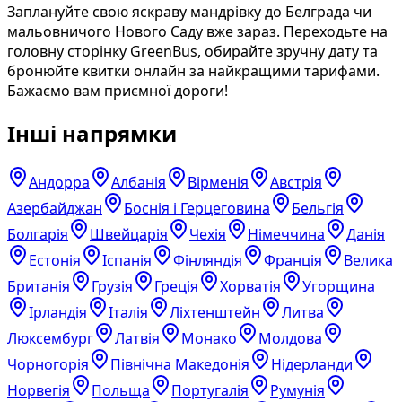
Заплануйте свою яскраву мандрівку до Белграда чи
мальовничого Нового Саду вже зараз. Переходьте на
головну сторінку GreenBus, обирайте зручну дату та
бронюйте квитки онлайн за найкращими тарифами.
Бажаємо вам приємної дороги!
Інші напрямки
Андорра
Албанія
Вірменія
Австрія
Азербайджан
Боснія і Герцеговина
Бельгія
Болгарія
Швейцарія
Чехія
Німеччина
Данія
Естонія
Іспанія
Фінляндія
Франція
Велика
Британія
Грузія
Греція
Хорватія
Угорщина
Ірландія
Італія
Ліхтенштейн
Литва
Люксембург
Латвія
Монако
Молдова
Чорногорія
Північна Македонія
Нідерланди
Норвегія
Польща
Португалія
Румунія