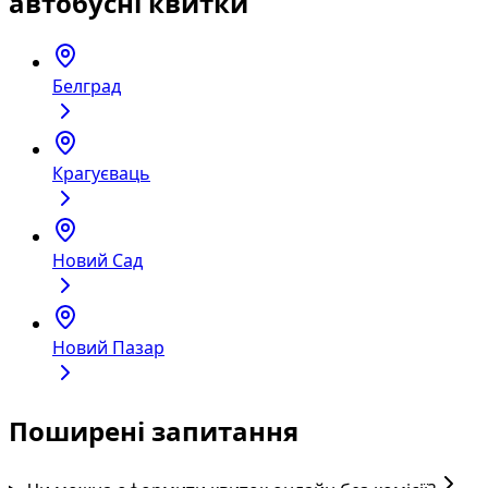
автобусні квитки
Белград
Крагуєваць
Новий Сад
Новий Пазар
Поширені запитання