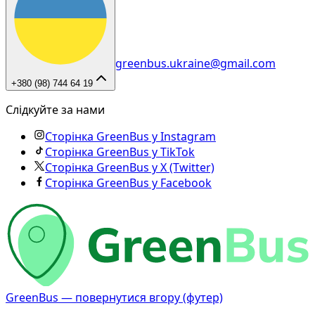
greenbus.ukraine@gmail.com
+380 (98) 744 64 19
Слідкуйте за нами
Сторінка GreenBus у Instagram
Сторінка GreenBus у TikTok
Сторінка GreenBus у X (Twitter)
Сторінка GreenBus у Facebook
GreenBus — повернутися вгору (футер)