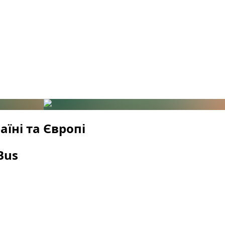
їні та Європі
Bus