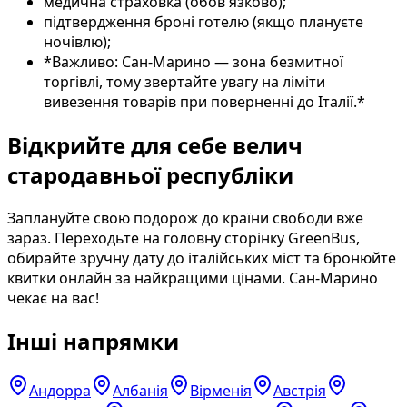
медична страховка (обов'язково);
підтвердження броні готелю (якщо плануєте
ночівлю);
*Важливо: Сан-Марино — зона безмитної
торгівлі, тому звертайте увагу на ліміти
вивезення товарів при поверненні до Італії.*
Відкрийте для себе велич
стародавньої республіки
Заплануйте свою подорож до країни свободи вже
зараз. Переходьте на головну сторінку GreenBus,
обирайте зручну дату до італійських міст та бронюйте
квитки онлайн за найкращими цінами. Сан-Марино
чекає на вас!
Інші напрямки
Андорра
Албанія
Вірменія
Австрія