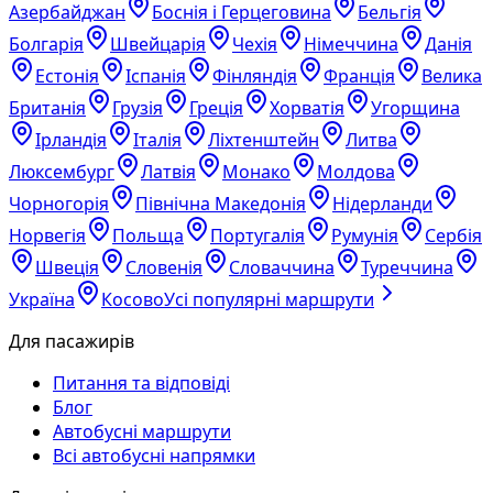
Азербайджан
Боснія і Герцеговина
Бельгія
Болгарія
Швейцарія
Чехія
Німеччина
Данія
Естонія
Іспанія
Фінляндія
Франція
Велика
Британія
Грузія
Греція
Хорватія
Угорщина
Ірландія
Італія
Ліхтенштейн
Литва
Люксембург
Латвія
Монако
Молдова
Чорногорія
Північна Македонія
Нідерланди
Норвегія
Польща
Португалія
Румунія
Сербія
Швеція
Словенія
Словаччина
Туреччина
Україна
Косово
Усі популярні маршрути
Для пасажирів
Питання та відповіді
Блог
Автобусні маршрути
Всі автобусні напрямки