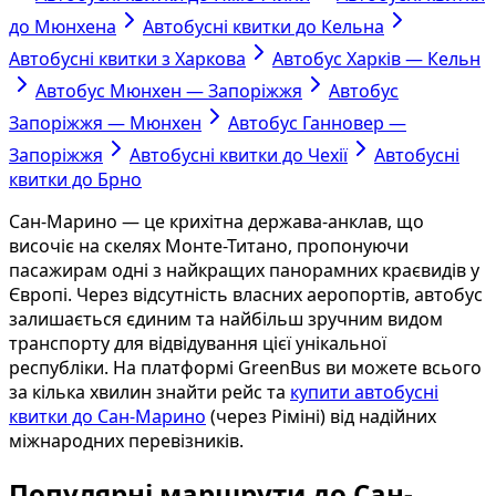
до Мюнхена
Автобусні квитки до Кельна
Автобусні квитки з Харкова
Автобус Харків — Кельн
Автобус Мюнхен — Запоріжжя
Автобус
Запоріжжя — Мюнхен
Автобус Ганновер —
Запоріжжя
Автобусні квитки до Чехії
Автобусні
квитки до Брно
Сан-Марино — це крихітна держава-анклав, що
височіє на скелях Монте-Титано, пропонуючи
пасажирам одні з найкращих панорамних краєвидів у
Європі. Через відсутність власних аеропортів, автобус
залишається єдиним та найбільш зручним видом
транспорту для відвідування цієї унікальної
республіки. На платформі GreenBus ви можете всього
за кілька хвилин знайти рейс та
купити автобусні
квитки до Сан-Марино
(через Ріміні) від надійних
міжнародних перевізників.
Популярні маршрути до Сан-