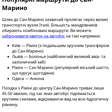
Марино
Шлях до Сан-Марино зазвичай пролягає через великі
транспортні вузли Італії. Більшість мандрівників
обирають комбіновані маршрути. Ви можете
забронювати квиток на автобус
на такі напрямки:
Київ — Ріміні (з подальшим зручним трансфером
до Сан-Марино)
Львів — Болонья (найближчий великий авіа- та
залізничний хаб)
Ріміні — Сан-Марино (регулярний міський шаттл,
що курсує щогодини)
Одеса — Анкона
Поїздка з Ріміні до центру Сан-Марино триває лише
45-50 хвилин, під час яких автобус піднімається
крутими схилами, відкриваючи вид на всю Адріатичну
рівнину.