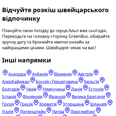
Відчуйте розкіш швейцарського
відпочинку
Плануйте свою поїздку до серця Альп вже сьогодні.
Переходьте на головну сторінку GreenBus, обирайте
зручну дату та бронюйте квитки онлайн за
найкращими цінами. Швейцарія чекає на вас!
Інші напрямки
Андорра
Албанія
Вірменія
Австрія
Азербайджан
Боснія і Герцеговина
Бельгія
Болгарія
Чехія
Німеччина
Данія
Естонія
Іспанія
Фінляндія
Франція
Велика Британія
Грузія
Греція
Хорватія
Угорщина
Ірландія
Італія
Ліхтенштейн
Литва
Люксембург