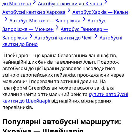
до Мюнхена
Автобусні квитки до Кельна
Автобусні квитки з Харкова
Автобус Харків — Кельн
Автобус Мюнхен — Запоріжжя
Автобус
Запоріжжя — Мюнхен
Автобус Ганновер —
Запоріжжя
Автобусні квитки до Чехії
Автобусні
квитки до Брно
Швейцарія — це країна бездоганних ландшафтів,
найнадійніших банків та величних Альп. Подорож
автобусом до цієї країни дозволяє насолодитися
зміною європейських пейзажів, проїжджаючи через
мальовничі перевали та затишні долини. На
платформі GreenBus ви можете всього за кілька
хвилин знайти оптимальний рейс та
купити автобусні
квитки до Швейцарії
від надійних міжнародних
перевізників.
Популярні автобусні маршрути:
Україна — Швейцарія