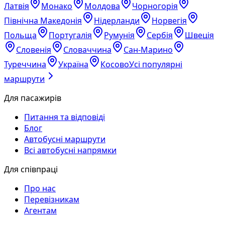
Латвія
Монако
Молдова
Чорногорія
Північна Македонія
Нідерланди
Норвегія
Польща
Португалія
Румунія
Сербія
Швеція
Словенія
Словаччина
Сан-Марино
Туреччина
Україна
Косово
Усі популярні
маршрути
Для пасажирів
Питання та відповіді
Блог
Автобусні маршрути
Всі автобусні напрямки
Для співпраці
Про нас
Перевізникам
Агентам