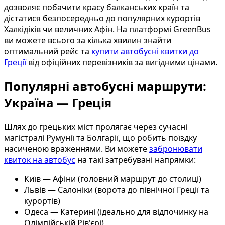
дозволяє побачити красу балканських країн та
дістатися безпосередньо до популярних курортів
Халкідіків чи величних Афін. На платформі GreenBus
ви можете всього за кілька хвилин знайти
оптимальний рейс та
купити автобусні квитки до
Греції
від офіційних перевізників за вигідними цінами.
Популярні автобусні маршрути:
Україна — Греція
Шлях до грецьких міст пролягає через сучасні
магістралі Румунії та Болгарії, що робить поїздку
насиченою враженнями. Ви можете
забронювати
квиток на автобус
на такі затребувані напрямки:
Київ — Афіни (головний маршрут до столиці)
Львів — Салоніки (ворота до північної Греції та
курортів)
Одеса — Катерині (ідеально для відпочинку на
Олімпійській Рів'єрі)