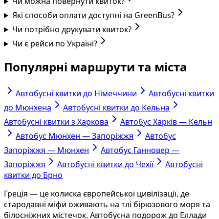
Чи можна повернути квиток?
Які способи оплати доступні на GreenBus?
Чи потрібно друкувати квиток?
Чи є рейси по Україні?
Популярні маршрути та міста
Автобусні квитки до Німеччини
Автобусні квитки
до Мюнхена
Автобусні квитки до Кельна
Автобусні квитки з Харкова
Автобус Харків — Кельн
Автобус Мюнхен — Запоріжжя
Автобус
Запоріжжя — Мюнхен
Автобус Ганновер —
Запоріжжя
Автобусні квитки до Чехії
Автобусні
квитки до Брно
Греція — це колиска європейської цивілізації, де
стародавні міфи оживають на тлі бірюзового моря та
білосніжних містечок. Автобусна подорож до Еллади