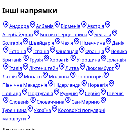
Інші напрямки
Андорра
Албанія
Вірменія
Австрія
Азербайджан
Боснія і Герцеговина
Бельгія
Болгарія
Швейцарія
Чехія
Німеччина
Данія
Естонія
Іспанія
Фінляндія
Франція
Велика
Британія
Грузія
Хорватія
Угорщина
Ірландія
Італія
Ліхтенштейн
Литва
Люксембург
Латвія
Монако
Молдова
Чорногорія
Північна Македонія
Нідерланди
Норвегія
Польща
Португалія
Румунія
Сербія
Швеція
Словенія
Словаччина
Сан-Марино
Туреччина
Україна
Косово
Усі популярні
маршрути
Для пасажирів