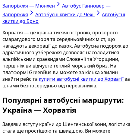
Запоріжжя — Мюнхен
Автобус Ганновер —
Запоріжжя
Автобусні квитки до Чехії
Автобусні
квитки до Брно
Хорватія — це країна тисячі островів, прозорого
смарагдового моря та середньовічних міст, що
нагадують декорації до казок. Автобусна подорож до
адріатичного узбережжя дозволяє насолодитися
альпійськими краєвидами Словенії та Угорщини,
перш ніж ви відчуєте теплий морський бриз. На
платформі GreenBus ви можете за кілька хвилин
знайти рейс та
купити автобусні квитки до Хорватії
за
цінами безпосередньо від перевізників.
Популярні автобусні маршрути:
Україна — Хорватія
Завдяки вступу країни до Шенгенської зони, логістика
стала ще простішою та швидшою. Ви можете