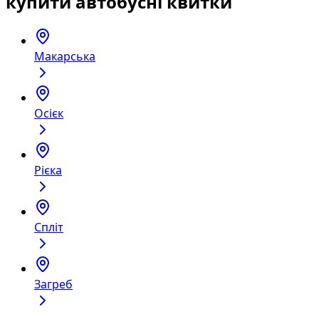
купити автобусні квитки
Макарська
Осієк
Рієка
Спліт
Загреб