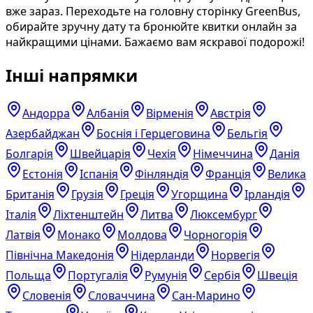
вже зараз. Переходьте на головну сторінку GreenBus,
обирайте зручну дату та бронюйте квитки онлайн за
найкращими цінами. Бажаємо вам яскравої подорожі!
Інші напрямки
Андорра
Албанія
Вірменія
Австрія
Азербайджан
Боснія і Герцеговина
Бельгія
Болгарія
Швейцарія
Чехія
Німеччина
Данія
Естонія
Іспанія
Фінляндія
Франція
Велика
Британія
Грузія
Греція
Угорщина
Ірландія
Італія
Ліхтенштейн
Литва
Люксембург
Латвія
Монако
Молдова
Чорногорія
Північна Македонія
Нідерланди
Норвегія
Польща
Португалія
Румунія
Сербія
Швеція
Словенія
Словаччина
Сан-Марино