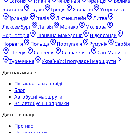
Естонія
Іспанія
Фінляндія
Франція
Велика
Британія
Грузія
Греція
Хорватія
Угорщина
Ірландія
Італія
Ліхтенштейн
Литва
Люксембург
Латвія
Монако
Молдова
Чорногорія
Північна Македонія
Нідерланди
Норвегія
Польща
Португалія
Румунія
Сербія
Швеція
Словенія
Словаччина
Сан-Марино
Туреччина
Україна
Усі популярні маршрути
Для пасажирів
Питання та відповіді
Блог
Автобусні маршрути
Всі автобусні напрямки
Для співпраці
Про нас
Перевізникам