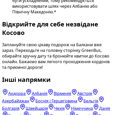
бути ускладнений, тому рекомендується
використовувати шлях через Албанію або
Північну Македонію.*
Відкрийте для себе незвідане
Косово
Заплануйте свою цікаву подорож на Балкани вже
зараз. Переходьте на головну сторінку GreenBus,
обирайте зручну дату та бронюйте квитки до Косово
онлайн. Бажаємо вам легкого проходження кордонів
та приємної дороги!
Інші напрямки
Андорра
Албанія
Вірменія
Австрія
Азербайджан
Боснія і Герцеговина
Бельгія
Болгарія
Швейцарія
Чехія
Німеччина
Данія