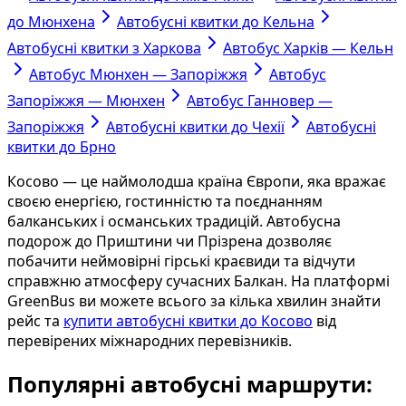
до Мюнхена
Автобусні квитки до Кельна
Автобусні квитки з Харкова
Автобус Харків — Кельн
Автобус Мюнхен — Запоріжжя
Автобус
Запоріжжя — Мюнхен
Автобус Ганновер —
Запоріжжя
Автобусні квитки до Чехії
Автобусні
квитки до Брно
Косово — це наймолодша країна Європи, яка вражає
своєю енергією, гостинністю та поєднанням
балканських і османських традицій. Автобусна
подорож до Приштини чи Прізрена дозволяє
побачити неймовірні гірські краєвиди та відчути
справжню атмосферу сучасних Балкан. На платформі
GreenBus ви можете всього за кілька хвилин знайти
рейс та
купити автобусні квитки до Косово
від
перевірених міжнародних перевізників.
Популярні автобусні маршрути: