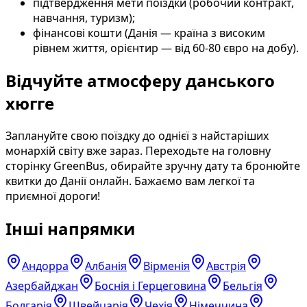
підтвердження мети поїздки (робочий контракт,
навчання, туризм);
фінансові кошти (Данія — країна з високим
рівнем життя, орієнтир — від 60-80 євро на добу).
Відчуйте атмосферу данського
хюгге
Заплануйте свою поїздку до однієї з найстаріших
монархій світу вже зараз. Переходьте на головну
сторінку GreenBus, обирайте зручну дату та бронюйте
квитки до Данії онлайн. Бажаємо вам легкої та
приємної дороги!
Інші напрямки
Андорра
Албанія
Вірменія
Австрія
Азербайджан
Боснія і Герцеговина
Бельгія
Болгарія
Швейцарія
Чехія
Німеччина