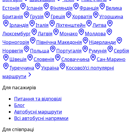
Естонія
Іспанія
Фінляндія
Франція
Велика
Британія
Грузія
Греція
Хорватія
Угорщина
Ірландія
Італія
Ліхтенштейн
Литва
Люксембург
Латвія
Монако
Молдова
Чорногорія
Північна Македонія
Нідерланди
Норвегія
Польща
Португалія
Румунія
Сербія
Швеція
Словенія
Словаччина
Сан-Марино
Туреччина
Україна
Косово
Усі популярні
маршрути
Для пасажирів
Питання та відповіді
Блог
Автобусні маршрути
Всі автобусні напрямки
Для співпраці