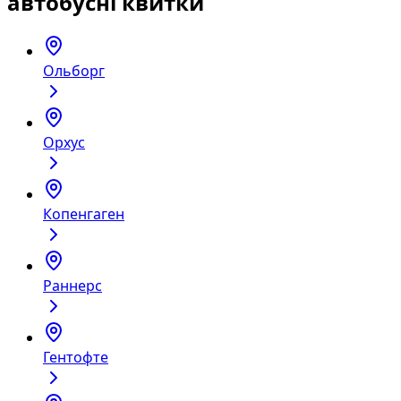
автобусні квитки
Ольборг
Орхус
Копенгаген
Раннерс
Гентофте