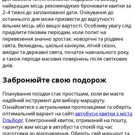
найкращих місць рекомендуємо бронювати квитки за
2–4 тижні до запланованої дати. Очікування до
останнього дня може призвести до відсутності
вільних місць або вищої вартості. Особливу увагу слід
приділити піковим періодам, коли попит на
перевезення значно зростає: новорічні та різдвяні
свята, Великдень, шкільні канікули, літній сезон,
вихідні та державні свята, початок навчального року,
а також періоди масових повернень після святкових
днів.
Забронюйте свою подорож
Планування поїздки стає простішим, коли ви маєте
надійний інструмент для вибору маршруту.
Ознайомтеся з актуальними пропозиціями та оберіть
оптимальний варіант на сайті
автобусні квитки з міста
Ольборг
. Електронний квиток, отриманий на пошту,
гарантує вам місце в автобусі та спокій під час
підготовки до відправлення. Оберіть свій маршрут та