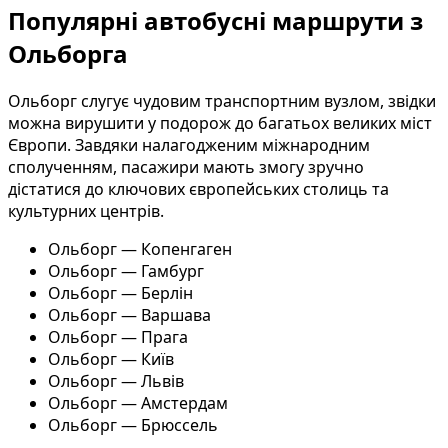
Популярні автобусні маршрути з
Ольборга
Ольборг слугує чудовим транспортним вузлом, звідки
можна вирушити у подорож до багатьох великих міст
Європи. Завдяки налагодженим міжнародним
сполученням, пасажири мають змогу зручно
дістатися до ключових європейських столиць та
культурних центрів.
Ольборг — Копенгаген
Ольборг — Гамбург
Ольборг — Берлін
Ольборг — Варшава
Ольборг — Прага
Ольборг — Київ
Ольборг — Львів
Ольборг — Амстердам
Ольборг — Брюссель