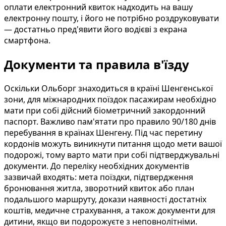
оплати електронний квиток надходить на вашу
електронну пошту, і його не потрібно роздруковувати
— достатньо пред'явити його водієві з екрана
смартфона.
Документи та правила в'їзду
Оскільки Ольборг знаходиться в країні Шенгенської
зони, для міжнародних поїздок пасажирам необхідно
мати при собі дійсний біометричний закордонний
паспорт. Важливо пам'ятати про правило 90/180 днів
перебування в країнах Шенгену. Під час перетину
кордонів можуть виникнути питання щодо мети вашої
подорожі, тому варто мати при собі підтверджувальні
документи. До переліку необхідних документів
зазвичай входять: мета поїздки, підтвердження
бронювання житла, зворотний квиток або план
подальшого маршруту, докази наявності достатніх
коштів, медичне страхування, а також документи для
дитини, якщо ви подорожуєте з неповнолітніми.