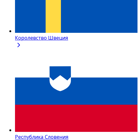
Королевство Швеция
Республика Словения