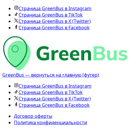
Страница GreenBus в Instagram
Страница GreenBus в TikTok
Страница GreenBus в X (Twitter)
Страница GreenBus в Facebook
GreenBus — вернуться на главную (футер)
Страница GreenBus в Instagram
Страница GreenBus в TikTok
Страница GreenBus в X (Twitter)
Страница GreenBus в Facebook
Договор оферты
Политика конфиденциальности