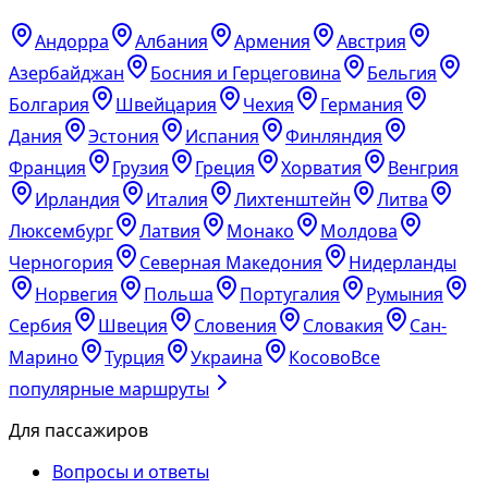
Андорра
Албания
Армения
Австрия
Азербайджан
Босния и Герцеговина
Бельгия
Болгария
Швейцария
Чехия
Германия
Дания
Эстония
Испания
Финляндия
Франция
Грузия
Греция
Хорватия
Венгрия
Ирландия
Италия
Лихтенштейн
Литва
Люксембург
Латвия
Монако
Молдова
Черногория
Северная Македония
Нидерланды
Норвегия
Польша
Португалия
Румыния
Сербия
Швеция
Словения
Словакия
Сан-
Марино
Турция
Украина
Косово
Все
популярные маршруты
Для пассажиров
Вопросы и ответы