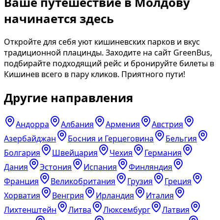
Ваше путешествие в Молдову
начинается здесь
Откройте для себя уют кишиневских парков и вкус
традиционной плацинды. Заходите на сайт GreenBus,
подбирайте подходящий рейс и бронируйте билеты в
Кишинев всего в пару кликов. Приятного пути!
Другие направления
Андорра
Албания
Армения
Австрия
Азербайджан
Босния и Герцеговина
Бельгия
Болгария
Швейцария
Чехия
Германия
Дания
Эстония
Испания
Финляндия
Франция
Великобритания
Грузия
Греция
Хорватия
Венгрия
Ирландия
Италия
Лихтенштейн
Литва
Люксембург
Латвия