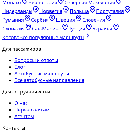
Монако
Черногория
Северная Македония
Нидерланды
Норвегия
Польша
Португалия
Румыния
Сербия
Швеция
Словения
Словакия
Сан-Марино
Турция
Украина
Косово
Все популярные маршруты
Для пассажиров
Вопросы и ответы
Блог
Автобусные маршруты
Все автобусные направления
Для сотрудничества
О нас
Перевозчикам
Агентам
Контакты