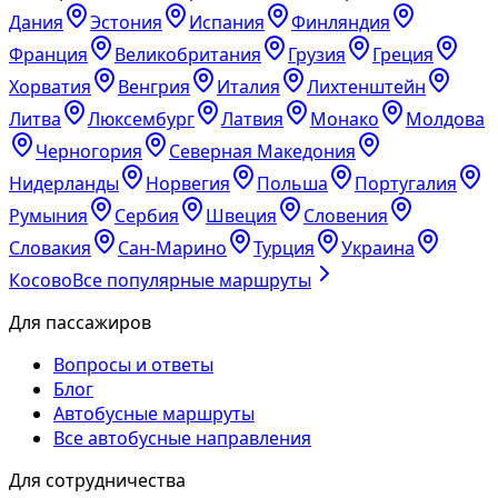
Дания
Эстония
Испания
Финляндия
Франция
Великобритания
Грузия
Греция
Хорватия
Венгрия
Италия
Лихтенштейн
Литва
Люксембург
Латвия
Монако
Молдова
Черногория
Северная Македония
Нидерланды
Норвегия
Польша
Португалия
Румыния
Сербия
Швеция
Словения
Словакия
Сан-Марино
Турция
Украина
Косово
Все популярные маршруты
Для пассажиров
Вопросы и ответы
Блог
Автобусные маршруты
Все автобусные направления
Для сотрудничества