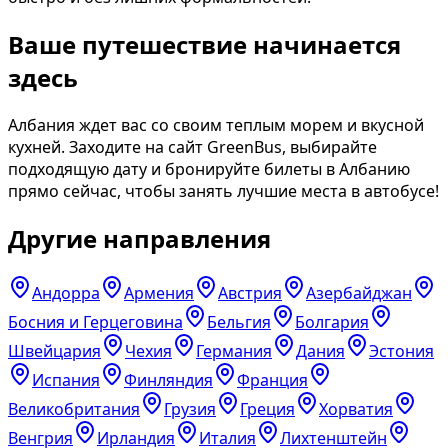
Ваше путешествие начинается
здесь
Албания ждет вас со своим теплым морем и вкусной
кухней. Заходите на сайт GreenBus, выбирайте
подходящую дату и бронируйте билеты в Албанию
прямо сейчас, чтобы занять лучшие места в автобусе!
Другие направления
Андорра
Армения
Австрия
Азербайджан
Босния и Герцеговина
Бельгия
Болгария
Швейцария
Чехия
Германия
Дания
Эстония
Испания
Финляндия
Франция
Великобритания
Грузия
Греция
Хорватия
Венгрия
Ирландия
Италия
Лихтенштейн