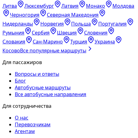
Литва
Люксембург
Латвия
Монако
Молдова
Черногория
Северная Македония
Нидерланды
Норвегия
Польша
Португалия
Румыния
Сербия
Швеция
Словения
Словакия
Сан-Марино
Турция
Украина
Косово
Все популярные маршруты
Для пассажиров
Вопросы и ответы
Блог
Автобусные маршруты
Все автобусные направления
Для сотрудничества
О нас
Перевозчикам
Агентам