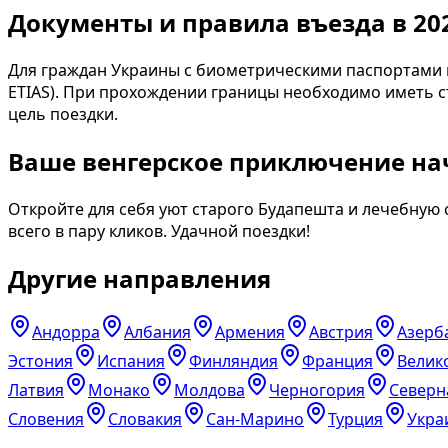
Документы и правила въезда в 20
Для граждан Украины с биометрическими паспортами въе
ETIAS). При прохождении границы необходимо иметь с
цель поездки.
Ваше венгерское приключение на
Откройте для себя уют старого Будапешта и лечебную 
всего в пару кликов. Удачной поездки!
Другие направления
Андорра
Албания
Армения
Австрия
Азерб
Эстония
Испания
Финляндия
Франция
Велик
Латвия
Монако
Молдова
Черногория
Северн
Словения
Словакия
Сан-Марино
Турция
Укра