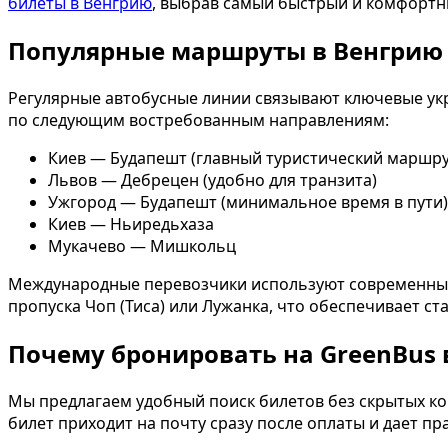
билеты в Венгрию
, выбрав самый быстрый и комфортны
Популярные маршруты в Венгрию
Регулярные автобусные линии связывают ключевые ук
по следующим востребованным направлениям:
Киев — Будапешт (главный туристический маршру
Львов — Дебрецен (удобно для транзита)
Ужгород — Будапешт (минимальное время в пути)
Киев — Ньиредьхаза
Мукачево — Мишкольц
Международные перевозчики используют современные а
пропуска Чоп (Тиса) или Лужанка, что обеспечивает с
Почему бронировать на GreenBus 
Мы предлагаем удобный поиск билетов без скрытых к
билет приходит на почту сразу после оплаты и дает пр