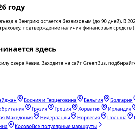
26 году
зд в Венгрию остается безвизовым (до 90 дней). В 2026
траховку, подтверждение наличия финансовых средств (
чинается здесь
силу озера Хевиз. Заходите на сайт GreenBus, подбира
айджан
Босния и Герцеговина
Бельгия
Болгария
обритания
Грузия
Греция
Хорватия
Ирландия
ая Македония
Нидерланды
Норвегия
Польша
ина
Косово
Все популярные маршруты