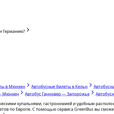
ли Германию?
ты в Мюнхен
Автобусные билеты в Кельн
Автобусны
— Мюнхен
Автобус Ганновер — Запорожье
Автобусн
ческими купальнями, гастрономией и удобным располож
тов по Европе. С помощью сервиса GreenBus вы сможе