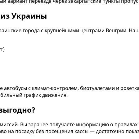
й вариант переезда через закарпатские пункты пропус
 из Украины
раинские города с крупнейшими центрами Венгрии. На
т)
втобусы с климат-контролем, биотуалетами и розеткам
табильный график движения.
выгодно?
омиссий. Вы заранее получаете информацию о правилах
аво на посадку без посещения кассы — достаточно показ