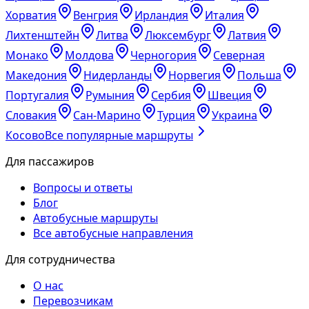
Хорватия
Венгрия
Ирландия
Италия
Лихтенштейн
Литва
Люксембург
Латвия
Монако
Молдова
Черногория
Северная
Македония
Нидерланды
Норвегия
Польша
Португалия
Румыния
Сербия
Швеция
Словакия
Сан-Марино
Турция
Украина
Косово
Все популярные маршруты
Для пассажиров
Вопросы и ответы
Блог
Автобусные маршруты
Все автобусные направления
Для сотрудничества
О нас
Перевозчикам