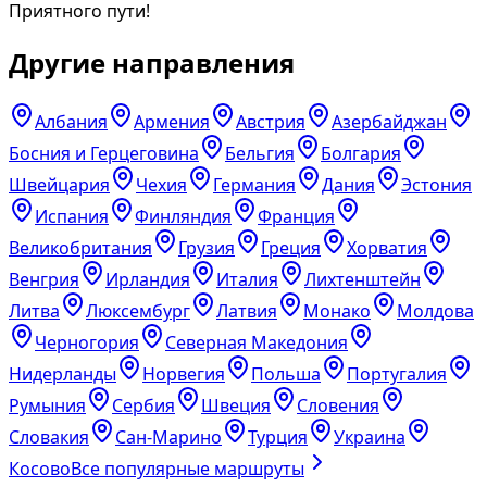
Приятного пути!
Другие направления
Албания
Армения
Австрия
Азербайджан
Босния и Герцеговина
Бельгия
Болгария
Швейцария
Чехия
Германия
Дания
Эстония
Испания
Финляндия
Франция
Великобритания
Грузия
Греция
Хорватия
Венгрия
Ирландия
Италия
Лихтенштейн
Литва
Люксембург
Латвия
Монако
Молдова
Черногория
Северная Македония
Нидерланды
Норвегия
Польша
Португалия
Румыния
Сербия
Швеция
Словения
Словакия
Сан-Марино
Турция
Украина
Косово
Все популярные маршруты