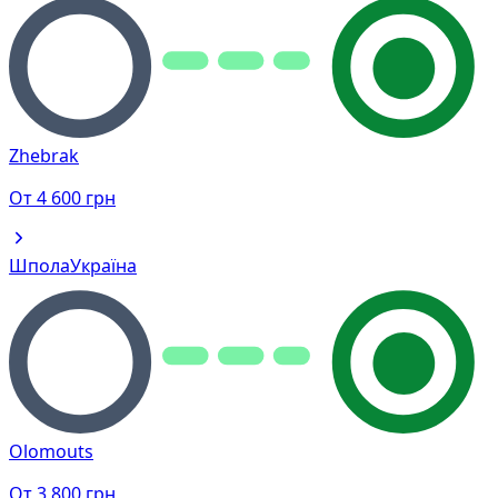
Zhebrak
От
4 600
грн
Шпола
Україна
Olomouts
От
3 800
грн