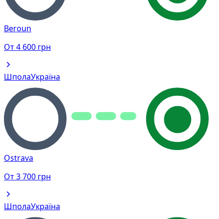
Beroun
От
4 600
грн
Шпола
Україна
Ostrava
От
3 700
грн
Шпола
Україна