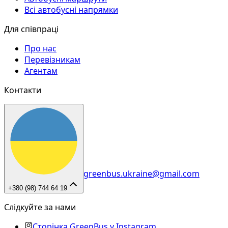
Всі автобусні напрямки
Для співпраці
Про нас
Перевізникам
Агентам
Контакти
greenbus.ukraine@gmail.com
+380 (98) 744 64 19
Слідкуйте за нами
Сторінка GreenBus у Instagram