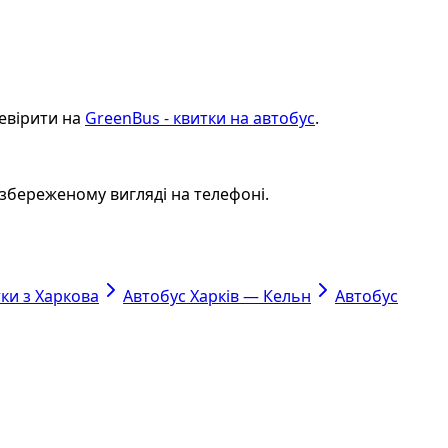
ревірити на
GreenBus - квитки на автобус
.
збереженому вигляді на телефоні.
тки з Харкова
Автобус Харків — Кельн
Автобус