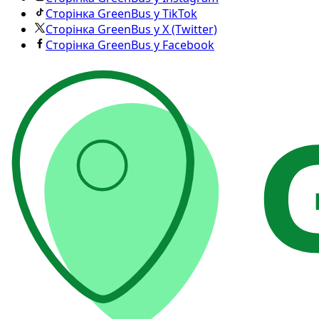
Сторінка GreenBus у TikTok
Сторінка GreenBus у X (Twitter)
Сторінка GreenBus у Facebook