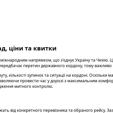
д, ціни та квитки
народним напрямком, що з'єднує Україну та Чехію. Цей 
 передбачає перетин державного кордону, тому важливо
ту, кількості зупинок та ситуації на кордоні. Оскільки м
зволяючи провести час у дорозі з максимальним комфо
дження митного контролю.
ть від конкретного перевізника та обраного рейсу. За