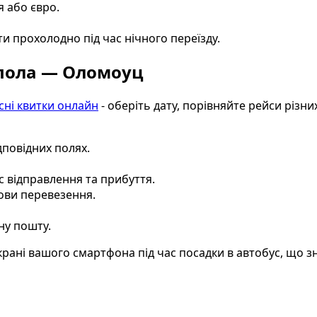
я або євро.
ти прохолодно під час нічного переїзду.
Шпола — Оломоуц
сні квитки онлайн
- оберіть дату, порівняйте рейси різни
дповідних полях.
с відправлення та прибуття.
мови перевезення.
ну пошту.
рані вашого смартфона під час посадки в автобус, що з