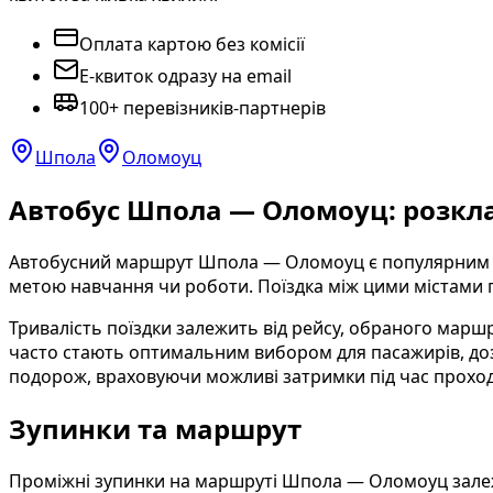
Оплата картою без комісії
E-квиток одразу на email
100+ перевізників-партнерів
Шпола
Оломоуц
Автобус Шпола — Оломоуц: розкла
Автобусний маршрут Шпола — Оломоуц є популярним між
метою навчання чи роботи. Поїздка між цими містами
Тривалість поїздки залежить від рейсу, обраного маршру
часто стають оптимальним вибором для пасажирів, до
подорож, враховуючи можливі затримки під час прохо
Зупинки та маршрут
Проміжні зупинки на маршруті Шпола — Оломоуц залежа