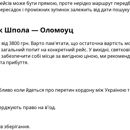
рейсів може бути прямою, проте нерідко маршрут передба
пересадок і проміжних зупинок залежить від дати пошуку
ок Шпола — Оломоуц
ід 3800 грн. Варто пам'ятати, що остаточна вартість м
 загальний попит на конкретний рейс. У вихідні, святкові 
абезпечити собі місце за вигідною ціною, ми рекоменд
та прибуття.
бливо коли йдеться про перетин кордону між Україною та
ерджують право на в'їзд.
в зберігання.