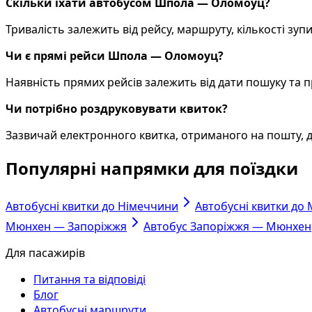
Скільки їхати автобусом Шпола — Оломоуц?
Тривалість залежить від рейсу, маршруту, кількості зупин
Чи є прямі рейси Шпола — Оломоуц?
Наявність прямих рейсів залежить від дати пошуку та 
Чи потрібно роздруковувати квиток?
Зазвичай електронного квитка, отриманого на пошту, д
Популярні напрямки для поїздки
Автобусні квитки до Німеччини
Автобусні квитки до
Мюнхен — Запоріжжя
Автобус Запоріжжя — Мюнхен
Для пасажирів
Питання та відповіді
Блог
Автобусні маршрути