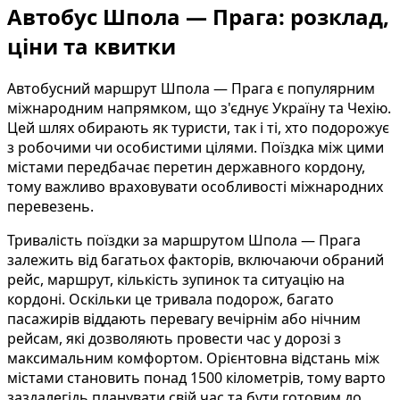
Автобус Шпола — Прага: розклад,
ціни та квитки
Автобусний маршрут Шпола — Прага є популярним
міжнародним напрямком, що з'єднує Україну та Чехію.
Цей шлях обирають як туристи, так і ті, хто подорожує
з робочими чи особистими цілями. Поїздка між цими
містами передбачає перетин державного кордону,
тому важливо враховувати особливості міжнародних
перевезень.
Тривалість поїздки за маршрутом Шпола — Прага
залежить від багатьох факторів, включаючи обраний
рейс, маршрут, кількість зупинок та ситуацію на
кордоні. Оскільки це тривала подорож, багато
пасажирів віддають перевагу вечірнім або нічним
рейсам, які дозволяють провести час у дорозі з
максимальним комфортом. Орієнтовна відстань між
містами становить понад 1500 кілометрів, тому варто
заздалегідь планувати свій час та бути готовим до