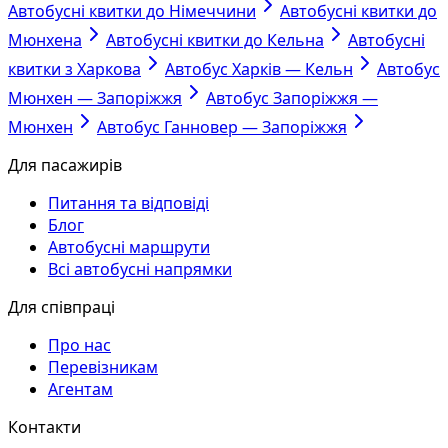
Автобусні квитки до Німеччини
Автобусні квитки до
Мюнхена
Автобусні квитки до Кельна
Автобусні
квитки з Харкова
Автобус Харків — Кельн
Автобус
Мюнхен — Запоріжжя
Автобус Запоріжжя —
Мюнхен
Автобус Ганновер — Запоріжжя
Для пасажирів
Питання та відповіді
Блог
Автобусні маршрути
Всі автобусні напрямки
Для співпраці
Про нас
Перевізникам
Агентам
Контакти