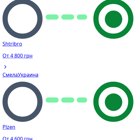
Shtribro
От
4 800
грн
Смела
Украина
Plzen
От
4 600
грн