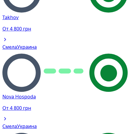
Takhov
От
4 800
грн
Смела
Украина
Nova Hospoda
От
4 800
грн
Смела
Украина