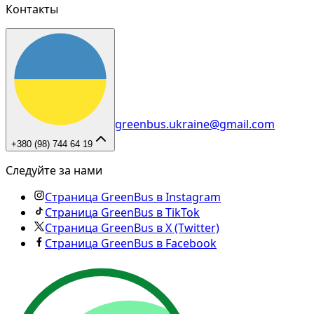
Контакты
greenbus.ukraine@gmail.com
+380 (98) 744 64 19
Следуйте за нами
Страница GreenBus в Instagram
Страница GreenBus в TikTok
Страница GreenBus в X (Twitter)
Страница GreenBus в Facebook