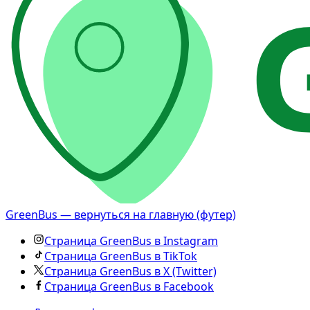
GreenBus — вернуться на главную (футер)
Страница GreenBus в Instagram
Страница GreenBus в TikTok
Страница GreenBus в X (Twitter)
Страница GreenBus в Facebook