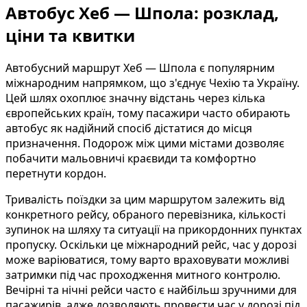
Автобус Хеб — Шпола: розклад,
ціни та квитки
Автобусний маршрут Хеб — Шпола є популярним
міжнародним напрямком, що з'єднує Чехію та Україну.
Цей шлях охоплює значну відстань через кілька
європейських країн, тому пасажири часто обирають
автобус як надійний спосіб дістатися до місця
призначення. Подорож між цими містами дозволяє
побачити мальовничі краєвиди та комфортно
перетнути кордон.
Тривалість поїздки за цим маршрутом залежить від
конкретного рейсу, обраного перевізника, кількості
зупинок на шляху та ситуації на прикордонних пунктах
пропуску. Оскільки це міжнародний рейс, час у дорозі
може варіюватися, тому варто враховувати можливі
затримки під час проходження митного контролю.
Вечірні та нічні рейси часто є найбільш зручними для
пасажирів, адже дозволяють провести час у дорозі під