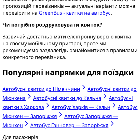
пропозицій перевізників — актуальні варіанти можна
перевірити на
GreenBus - квитки на автобус
.
Чи потрібно роздруковувати квиток?
Зазвичай достатньо мати електронну версію квитка
на своєму мобільному пристрої, проте ми
рекомендуємо заздалегідь ознайомитися з правилами
конкретного перевізника.
Популярні напрямки для поїздки
Автобусні квитки до Німеччини
Автобусні квитки до
Мюнхена
Автобусні квитки до Кельна
Автобусні
квитки з Харкова
Автобус Харків — Кельн
Автобус
Мюнхен — Запоріжжя
Автобус Запоріжжя —
Мюнхен
Автобус Ганновер — Запоріжжя
Для пасажирів