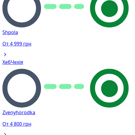
Shpola
От
4 999
грн
Хеб
Чехія
Zvenyhorodka
От
4 800
грн