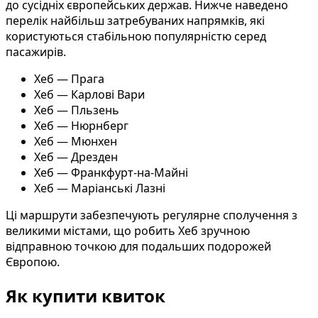
до сусідніх європейських держав. Нижче наведено
перелік найбільш затребуваних напрямків, які
користуються стабільною популярністю серед
пасажирів.
Хеб — Прага
Хеб — Карлові Вари
Хеб — Пльзень
Хеб — Нюрнберг
Хеб — Мюнхен
Хеб — Дрезден
Хеб — Франкфурт-на-Майні
Хеб — Маріанські Лазні
Ці маршрути забезпечують регулярне сполучення з
великими містами, що робить Хеб зручною
відправною точкою для подальших подорожей
Європою.
Як купити квиток