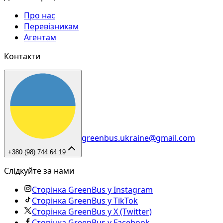
Про нас
Перевізникам
Агентам
Контакти
greenbus.ukraine@gmail.com
+380 (98) 744 64 19
Слідкуйте за нами
Сторінка GreenBus у Instagram
Сторінка GreenBus у TikTok
Сторінка GreenBus у X (Twitter)
Сторінка GreenBus у Facebook