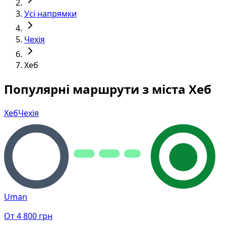
Усі напрямки
Чехія
Хеб
Популярні маршрути з міста Хеб
Хеб
Чехія
Uman
От
4 800
грн