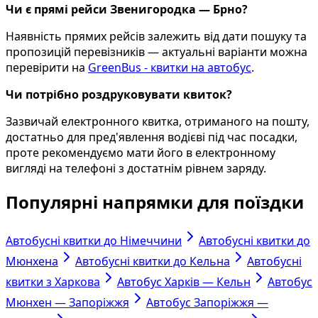
Чи є прямі рейси Звенигородка — Брно?
Наявність прямих рейсів залежить від дати пошуку та
пропозицій перевізників — актуальні варіанти можна
перевірити на
GreenBus - квитки на автобус
.
Чи потрібно роздруковувати квиток?
Зазвичай електронного квитка, отриманого на пошту,
достатньо для пред'явлення водієві під час посадки,
проте рекомендуємо мати його в електронному
вигляді на телефоні з достатнім рівнем заряду.
Популярні напрямки для поїздки
Автобусні квитки до Німеччини
Автобусні квитки до
Мюнхена
Автобусні квитки до Кельна
Автобусні
квитки з Харкова
Автобус Харків — Кельн
Автобус
Мюнхен — Запоріжжя
Автобус Запоріжжя —