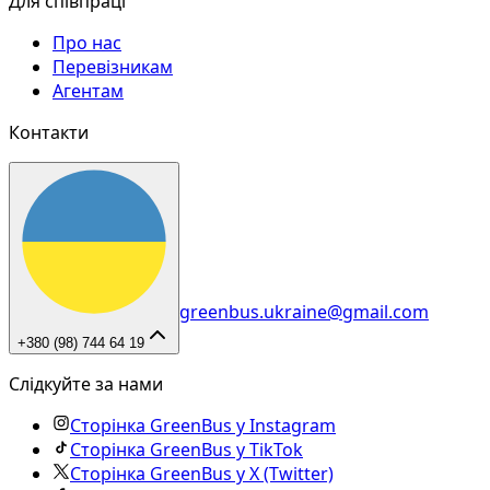
Для співпраці
Про нас
Перевізникам
Агентам
Контакти
greenbus.ukraine@gmail.com
+380 (98) 744 64 19
Слідкуйте за нами
Сторінка GreenBus у Instagram
Сторінка GreenBus у TikTok
Сторінка GreenBus у X (Twitter)