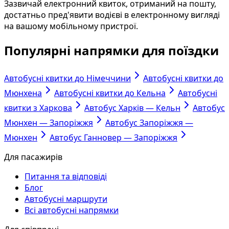
Зазвичай електронний квиток, отриманий на пошту,
достатньо пред'явити водієві в електронному вигляді
на вашому мобільному пристрої.
Популярні напрямки для поїздки
Автобусні квитки до Німеччини
Автобусні квитки до
Мюнхена
Автобусні квитки до Кельна
Автобусні
квитки з Харкова
Автобус Харків — Кельн
Автобус
Мюнхен — Запоріжжя
Автобус Запоріжжя —
Мюнхен
Автобус Ганновер — Запоріжжя
Для пасажирів
Питання та відповіді
Блог
Автобусні маршрути
Всі автобусні напрямки