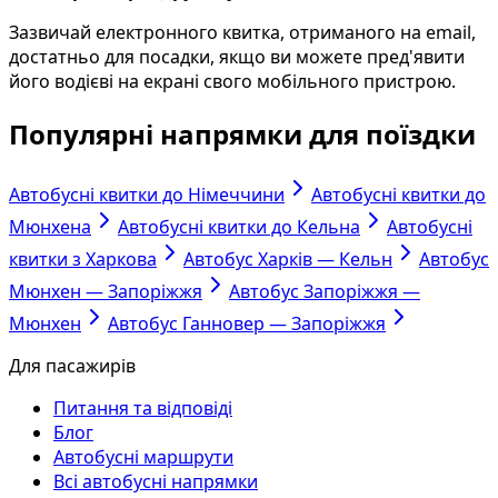
Зазвичай електронного квитка, отриманого на email,
достатньо для посадки, якщо ви можете пред'явити
його водієві на екрані свого мобільного пристрою.
Популярні напрямки для поїздки
Автобусні квитки до Німеччини
Автобусні квитки до
Мюнхена
Автобусні квитки до Кельна
Автобусні
квитки з Харкова
Автобус Харків — Кельн
Автобус
Мюнхен — Запоріжжя
Автобус Запоріжжя —
Мюнхен
Автобус Ганновер — Запоріжжя
Для пасажирів
Питання та відповіді
Блог
Автобусні маршрути
Всі автобусні напрямки