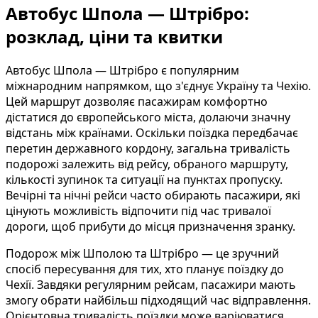
Автобус Шпола — Штрібро:
розклад, ціни та квитки
Автобус Шпола — Штрібро є популярним
міжнародним напрямком, що з'єднує Україну та Чехію.
Цей маршрут дозволяє пасажирам комфортно
дістатися до європейського міста, долаючи значну
відстань між країнами. Оскільки поїздка передбачає
перетин державного кордону, загальна тривалість
подорожі залежить від рейсу, обраного маршруту,
кількості зупинок та ситуації на пунктах пропуску.
Вечірні та нічні рейси часто обирають пасажири, які
цінують можливість відпочити під час тривалої
дороги, щоб прибути до місця призначення зранку.
Подорож між Шполою та Штрібро — це зручний
спосіб пересування для тих, хто планує поїздку до
Чехії. Завдяки регулярним рейсам, пасажири мають
змогу обрати найбільш підходящий час відправлення.
Орієнтовна тривалість поїздки може варіюватися,