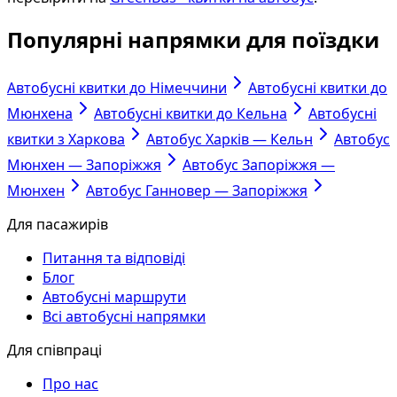
Популярні напрямки для поїздки
Автобусні квитки до Німеччини
Автобусні квитки до
Мюнхена
Автобусні квитки до Кельна
Автобусні
квитки з Харкова
Автобус Харків — Кельн
Автобус
Мюнхен — Запоріжжя
Автобус Запоріжжя —
Мюнхен
Автобус Ганновер — Запоріжжя
Для пасажирів
Питання та відповіді
Блог
Автобусні маршрути
Всі автобусні напрямки
Для співпраці
Про нас