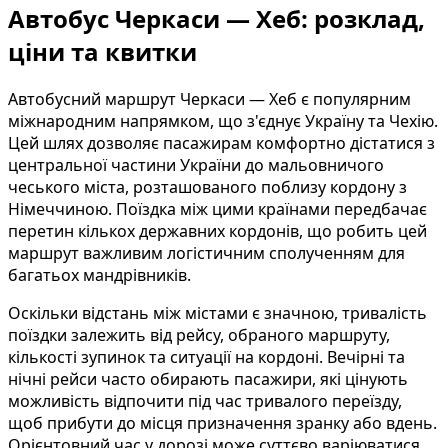
Автобус Черкаси — Хеб: розклад,
ціни та квитки
Автобусний маршрут Черкаси — Хеб є популярним
міжнародним напрямком, що з'єднує Україну та Чехію.
Цей шлях дозволяє пасажирам комфортно дістатися з
центральної частини України до мальовничого
чеського міста, розташованого поблизу кордону з
Німеччиною. Поїздка між цими країнами передбачає
перетин кількох державних кордонів, що робить цей
маршрут важливим логістичним сполученням для
багатьох мандрівників.
Оскільки відстань між містами є значною, тривалість
поїздки залежить від рейсу, обраного маршруту,
кількості зупинок та ситуації на кордоні. Вечірні та
нічні рейси часто обирають пасажири, які цінують
можливість відпочити під час тривалого переїзду,
щоб прибути до місця призначення зранку або вдень.
Орієнтовний час у дорозі може суттєво варіюватися,