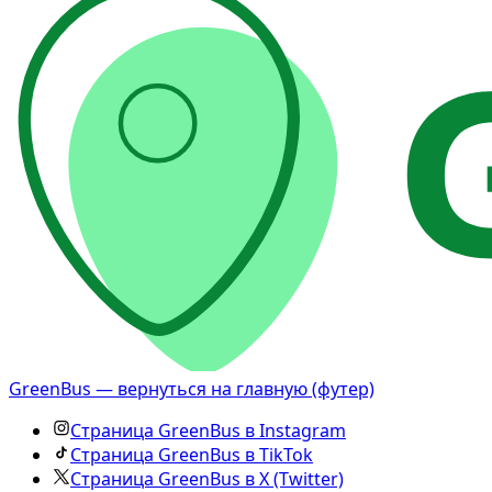
GreenBus — вернуться на главную (футер)
Страница GreenBus в Instagram
Страница GreenBus в TikTok
Страница GreenBus в X (Twitter)