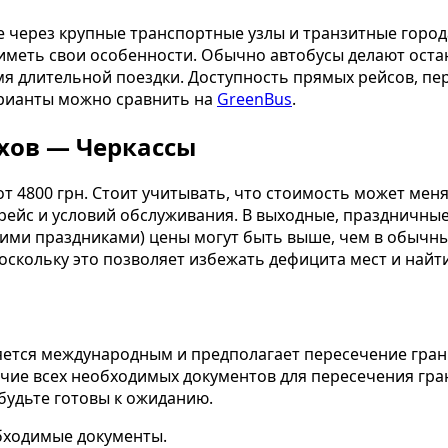
 через крупные транспортные узлы и транзитные город
иметь свои особенности. Обычно автобусы делают остан
мя длительной поездки. Доступность прямых рейсов, пе
арианты можно сравнить на
GreenBus
.
ахов — Черкассы
от 4800 грн. Стоит учитывать, что стоимость может мен
 рейс и условий обслуживания. В выходные, праздничны
шими праздниками) цены могут быть выше, чем в обычны
оскольку это позволяет избежать дефицита мест и най
яется международным и предполагает пересечение гра
ичие всех необходимых документов для пересечения гр
будьте готовы к ожиданию.
бходимые документы.