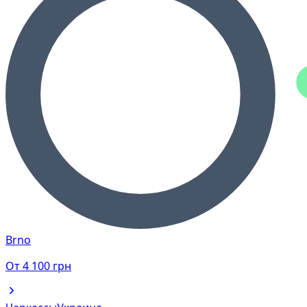
Brno
От
4 100
грн