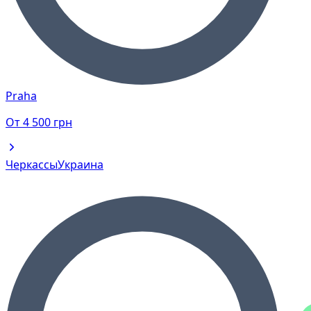
Praha
От
4 500
грн
Черкассы
Украина