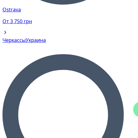
Ostrava
От
3 750
грн
Черкассы
Украина