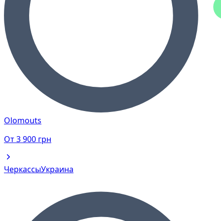
Olomouts
От
3 900
грн
Черкассы
Украина