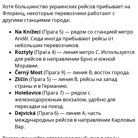
Хотя большинство украинских рейсов прибывает на
Флоренц, некоторые перевозчики работают с
другими станциями города:
Na Knížecí
(Прага 5) — рядом со станцией метро
Anděl. Сюда иногда прибывают рейсы от
небольших перевозчиков.
Roztyly
(Прага 4) — линия метро C. Используется
для рейсов в направлении Брно и южной
Моравии.
Černý Most
(Прага 9) — линия B, восток города.
Zličín
(Прага 5) — линия B, рейсы на запад
страны и в Германию.
Holešovice
(Прага 7) — рядом с
железнодорожным вокзалом, удобно для
пересадки на поезд.
Dejvická
(Прага 6) — линия A, часть
международных рейсов в направлении Карловых
Вар.