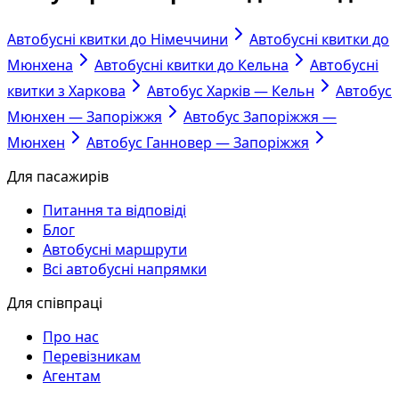
Автобусні квитки до Німеччини
Автобусні квитки до
Мюнхена
Автобусні квитки до Кельна
Автобусні
квитки з Харкова
Автобус Харків — Кельн
Автобус
Мюнхен — Запоріжжя
Автобус Запоріжжя —
Мюнхен
Автобус Ганновер — Запоріжжя
Для пасажирів
Питання та відповіді
Блог
Автобусні маршрути
Всі автобусні напрямки
Для співпраці
Про нас
Перевізникам
Агентам