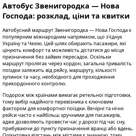
Автобус Звенигородка — Нова
Господа: розклад, ціни та квитки
Автобусний маршрут Звенигородка — Нова Господа є
популярним міжнародним напрямком, що з'єднує
Україну та Чехію. Цей шлях обирають пасажири, які
цінують комфорт та можливість дістатися до місця
призначення без зайвих пересадок. Оскільки
маршрут пролягає через кордон, загальна тривалість
поїздки залежить від рейсу, маршруту, кількості
зупинок та часу, необхідного для проходження
прикордонного контролю.
Подорож між країнами вимагає ретельної підготовки,
тому вибір надійного перевізника є ключовим
фактором для комфортної поїздки. Вечірні та нічні
рейси часто є найбільш зручними для пасажирів,
адже дозволяють провести час у дорозі під час сну,
прибуваючи до пункту призначення вранці або вдень.
Орієнтовна відстань між містами є значною, тому