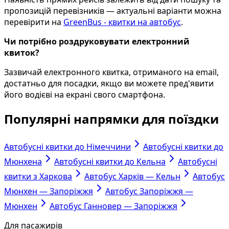
пропозицій перевізників — актуальні варіанти можна
перевірити на
GreenBus - квитки на автобус
.
Чи потрібно роздруковувати електронний
квиток?
Зазвичай електронного квитка, отриманого на email,
достатньо для посадки, якщо ви можете пред'явити
його водієві на екрані свого смартфона.
Популярні напрямки для поїздки
Автобусні квитки до Німеччини
Автобусні квитки до
Мюнхена
Автобусні квитки до Кельна
Автобусні
квитки з Харкова
Автобус Харків — Кельн
Автобус
Мюнхен — Запоріжжя
Автобус Запоріжжя —
Мюнхен
Автобус Ганновер — Запоріжжя
Для пасажирів