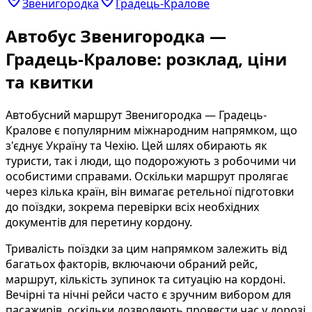
Звенигородка
Градець-Кралове
Автобус Звенигородка —
Градець-Кралове: розклад, ціни
та квитки
Автобусний маршрут Звенигородка — Градець-
Кралове є популярним міжнародним напрямком, що
з'єднує Україну та Чехію. Цей шлях обирають як
туристи, так і люди, що подорожують з робочими чи
особистими справами. Оскільки маршрут пролягає
через кілька країн, він вимагає ретельної підготовки
до поїздки, зокрема перевірки всіх необхідних
документів для перетину кордону.
Тривалість поїздки за цим напрямком залежить від
багатьох факторів, включаючи обраний рейс,
маршрут, кількість зупинок та ситуацію на кордоні.
Вечірні та нічні рейси часто є зручним вибором для
пасажирів, оскільки дозволяють провести час у дорозі