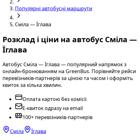
Популярні автобусні маршрути
Сміла — Їглава
Розклад і ціни на автобус Сміла —
Їглава
Автобус Сміла — Їглава — популярний напрямок з
онлайн-бронюванням на GreenBus. Порівняйте рейси
перевізників-партнерів за ціною та часом і оформіть
квиток за кілька хвилин.
Оплата картою без комісії
E-квиток одразу на email
100+ перевізників-партнерів
Сміла
Їглава