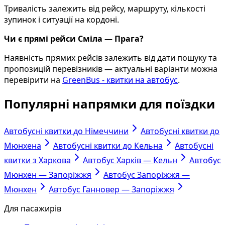
Тривалість залежить від рейсу, маршруту, кількості
зупинок і ситуації на кордоні.
Чи є прямі рейси Сміла — Прага?
Наявність прямих рейсів залежить від дати пошуку та
пропозицій перевізників — актуальні варіанти можна
перевірити на
GreenBus - квитки на автобус
.
Популярні напрямки для поїздки
Автобусні квитки до Німеччини
Автобусні квитки до
Мюнхена
Автобусні квитки до Кельна
Автобусні
квитки з Харкова
Автобус Харків — Кельн
Автобус
Мюнхен — Запоріжжя
Автобус Запоріжжя —
Мюнхен
Автобус Ганновер — Запоріжжя
Для пасажирів