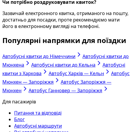
Чи потрібно роздруковувати квиток?
Зазвичай електронного квитка, отриманого на пошту,
достатньо для посадки, проте рекомендуємо мати
його в електронному вигляді на телефоні.
Популярні напрямки для поїздки
Автобусні квитки до Німеччини
Автобусні квитки до
Мюнхена
Автобусні квитки до Кельна
Автобусні
квитки з Харкова
Автобус Харків — Кельн
Автобус
Мюнхен — Запоріжжя
Автобус Запоріжжя —
Мюнхен
Автобус Ганновер — Запоріжжя
Для пасажирів
Питання та відповіді
Блог
Автобусні маршрути