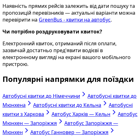
Наявність прямих рейсів залежить від дати пошуку та
пропозицій перевізників — актуальні варіанти можна
перевірити на
GreenBus - квитки на автобус
.
Чи потрібно роздруковувати квиток?
Електронний квиток, отриманий після оплати,
зазвичай достатньо пред'явити водієві в
електронному вигляді на екрані вашого мобільного
пристрою.
Популярні напрямки для поїздки
Автобусні квитки до Німеччини
Автобусні квитки до
Мюнхена
Автобусні квитки до Кельна
Автобусні
квитки з Харкова
Автобус Харків — Кельн
Автобус
Мюнхен — Запоріжжя
Автобус Запоріжжя —
Мюнхен
Автобус Ганновер — Запоріжжя