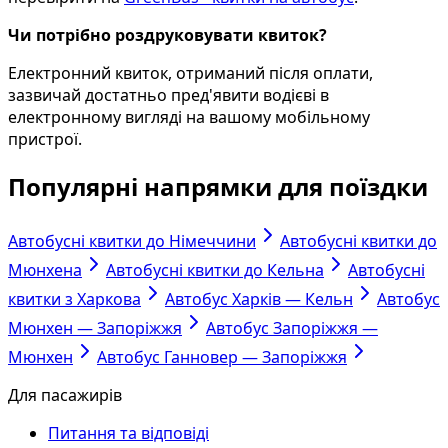
Чи потрібно роздруковувати квиток?
Електронний квиток, отриманий після оплати,
зазвичай достатньо пред'явити водієві в
електронному вигляді на вашому мобільному
пристрої.
Популярні напрямки для поїздки
Автобусні квитки до Німеччини
Автобусні квитки до
Мюнхена
Автобусні квитки до Кельна
Автобусні
квитки з Харкова
Автобус Харків — Кельн
Автобус
Мюнхен — Запоріжжя
Автобус Запоріжжя —
Мюнхен
Автобус Ганновер — Запоріжжя
Для пасажирів
Питання та відповіді