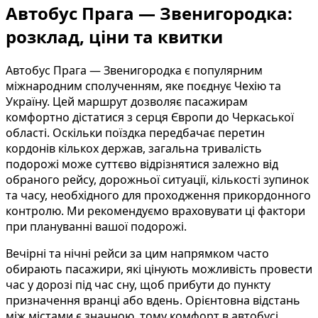
Автобус Прага — Звенигородка:
розклад, ціни та квитки
Автобус Прага — Звенигородка є популярним
міжнародним сполученням, яке поєднує Чехію та
Україну. Цей маршрут дозволяє пасажирам
комфортно дістатися з серця Європи до Черкаської
області. Оскільки поїздка передбачає перетин
кордонів кількох держав, загальна тривалість
подорожі може суттєво відрізнятися залежно від
обраного рейсу, дорожньої ситуації, кількості зупинок
та часу, необхідного для проходження прикордонного
контролю. Ми рекомендуємо враховувати ці фактори
при плануванні вашої подорожі.
Вечірні та нічні рейси за цим напрямком часто
обирають пасажири, які цінують можливість провести
час у дорозі під час сну, щоб прибути до пункту
призначення вранці або вдень. Орієнтовна відстань
між містами є значною, тому комфорт в автобусі