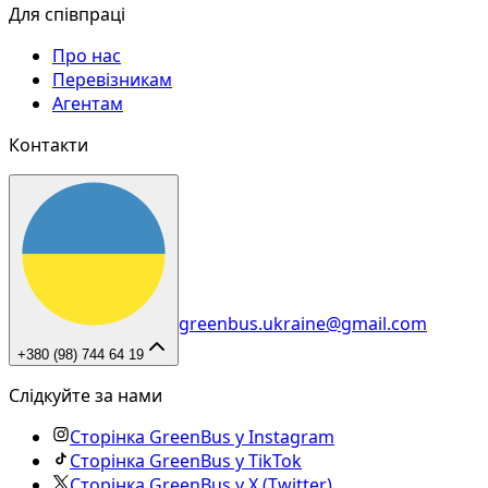
Для співпраці
Про нас
Перевізникам
Агентам
Контакти
greenbus.ukraine@gmail.com
+380 (98) 744 64 19
Слідкуйте за нами
Сторінка GreenBus у Instagram
Сторінка GreenBus у TikTok
Сторінка GreenBus у X (Twitter)