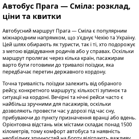
Автобус Прага — Сміла: розклад,
ціни та квитки
Автобусний маршрут Прага — Сміла є популярним
міжнародним напрямком, що з'єднує Чехію та Україну.
Цей шлях обирають як туристи, так і ті, хто подорожує
з метою відвідування родичів або у справах. Оскільки
маршрут пролягає через кілька країн, пасажирам
варто бути готовими до тривалої поїздки, яка
передбачає перетин державного кордону.
Точна тривалість поїздки залежить від обраного
рейсу, конкретного маршруту, кількості зупинок та
ситуації на кордоні. Вечірні та нічні рейси часто є
найбільш зручними для пасажирів, оскільки
дозволяють провести час у дорозі під час сну,
прибуваючи до пункту призначення вранці або вдень.
Орієнтовна відстань між містами складає понад 1500
кілометрів, тому комфорт автобуса та наявність
необхідних зручностей на борту відіграють важливу