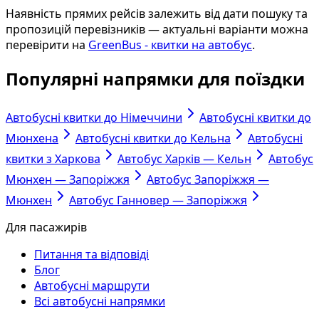
Наявність прямих рейсів залежить від дати пошуку та
пропозицій перевізників — актуальні варіанти можна
перевірити на
GreenBus - квитки на автобус
.
Популярні напрямки для поїздки
Автобусні квитки до Німеччини
Автобусні квитки до
Мюнхена
Автобусні квитки до Кельна
Автобусні
квитки з Харкова
Автобус Харків — Кельн
Автобус
Мюнхен — Запоріжжя
Автобус Запоріжжя —
Мюнхен
Автобус Ганновер — Запоріжжя
Для пасажирів
Питання та відповіді
Блог
Автобусні маршрути
Всі автобусні напрямки