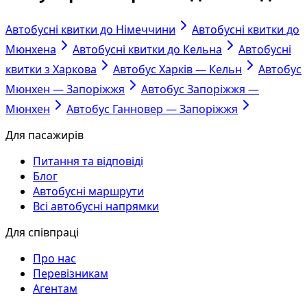
Автобусні квитки до Німеччини
Автобусні квитки до
Мюнхена
Автобусні квитки до Кельна
Автобусні
квитки з Харкова
Автобус Харків — Кельн
Автобус
Мюнхен — Запоріжжя
Автобус Запоріжжя —
Мюнхен
Автобус Ганновер — Запоріжжя
Для пасажирів
Питання та відповіді
Блог
Автобусні маршрути
Всі автобусні напрямки
Для співпраці
Про нас
Перевізникам
Агентам