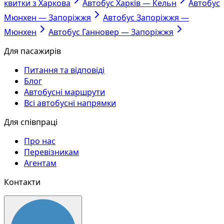
квитки з Харкова
Автобус Харків — Кельн
Автобус
Мюнхен — Запоріжжя
Автобус Запоріжжя —
Мюнхен
Автобус Ганновер — Запоріжжя
Для пасажирів
Питання та відповіді
Блог
Автобусні маршрути
Всі автобусні напрямки
Для співпраці
Про нас
Перевізникам
Агентам
Контакти