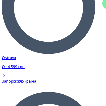
Ostrava
От
4 599
грн
Запоріжжя
Україна