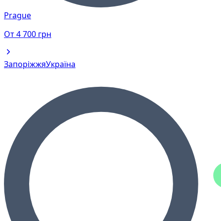
Prague
От
4 700
грн
Запоріжжя
Україна