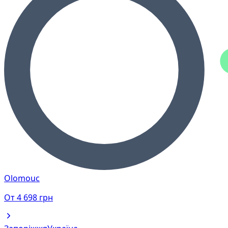
Olomouc
От
4 698
грн