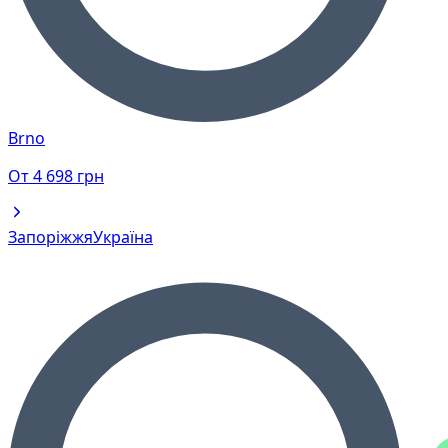
Brno
От
4 698
грн
Запоріжжя
Україна