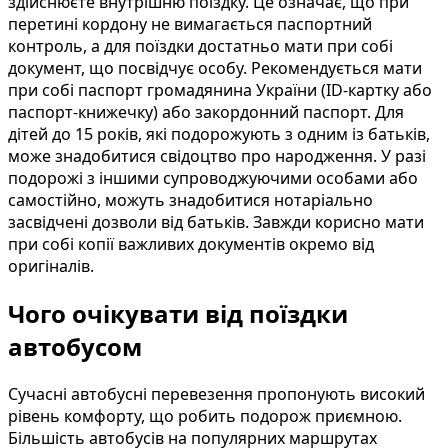
здійснюєте внутрішню поїздку. Це означає, що при
перетині кордону не вимагається паспортний
контроль, а для поїздки достатньо мати при собі
документ, що посвідчує особу. Рекомендується мати
при собі паспорт громадянина України (ID-картку або
паспорт-книжечку) або закордонний паспорт. Для
дітей до 15 років, які подорожують з одним із батьків,
може знадобитися свідоцтво про народження. У разі
подорожі з іншими супроводжуючими особами або
самостійно, можуть знадобитися нотаріально
засвідчені дозволи від батьків. Завжди корисно мати
при собі копії важливих документів окремо від
оригіналів.
Чого очікувати від поїздки
автобусом
Сучасні автобусні перевезення пропонують високий
рівень комфорту, що робить подорож приємною.
Більшість автобусів на популярних маршрутах