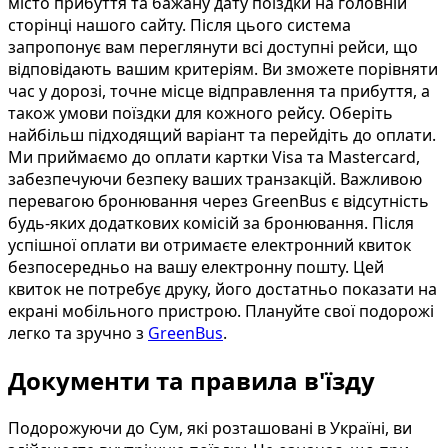
місто прибуття та бажану дату поїздки на головній
сторінці нашого сайту. Після цього система
запропонує вам переглянути всі доступні рейси, що
відповідають вашим критеріям. Ви зможете порівняти
час у дорозі, точне місце відправлення та прибуття, а
також умови поїздки для кожного рейсу. Оберіть
найбільш підходящий варіант та перейдіть до оплати.
Ми приймаємо до оплати картки Visa та Mastercard,
забезпечуючи безпеку ваших транзакцій. Важливою
перевагою бронювання через GreenBus є відсутність
будь-яких додаткових комісій за бронювання. Після
успішної оплати ви отримаєте електронний квиток
безпосередньо на вашу електронну пошту. Цей
квиток не потребує друку, його достатньо показати на
екрані мобільного пристрою. Плануйте свої подорожі
легко та зручно з
GreenBus
.
Документи та правила в'їзду
Подорожуючи до Сум, які розташовані в Україні, ви