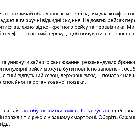
тах, зазвичай обладнані всім необхідним для комфортно
аджетів та зручні відкидні сидіння. На довгих рейсах пер
тися залежно від конкретного рейсу та перевізника. Ми
й телефон та легкий перекус, щоб почуватися впевнено п
 та уникнути зайвого хвилювання, рекомендуємо бронюва
и популярні рейси можуть бути повністю заповнені, особл
и, літній відпускний сезон, державні вихідні, початок на
спокійної та організованої поїздки.
ь на сайт
автобусні квитки з міста Рава-Руська
, щоб озн
ін завжди під рукою у вашому смартфоні. Оберіть бажани
ідь.