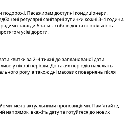
ї подорожі. Пасажирам доступні кондиціонери,
едбачені регулярні санітарні зупинки кожні 3–4 години.
 радимо завжди брати з собою достатню кількість
ротягом усієї дороги.
ти квитки за 2–4 тижні до запланованої дати
иво у пікові періоди. До таких періодів належать
вчального року, а також дні масових повернень після
айомитися з актуальними пропозиціями. Пам'ятайте,
й напрямок, вкажіть дату та готуйтеся до нових