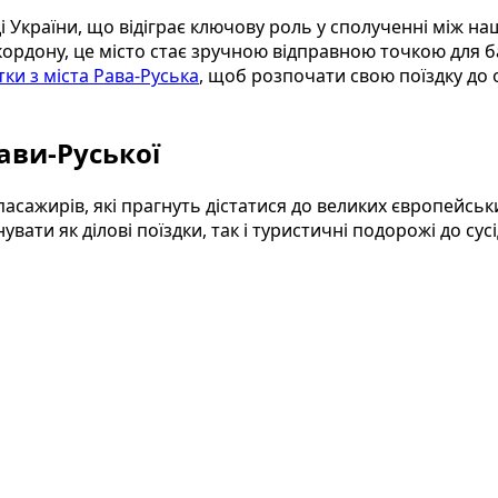
і України, що відіграє ключову роль у сполученні між 
рдону, це місто стає зручною відправною точкою для ба
тки з міста Рава-Руська
, щоб розпочати свою поїздку д
ави-Руської
асажирів, які прагнуть дістатися до великих європейськ
и як ділові поїздки, так і туристичні подорожі до сусід