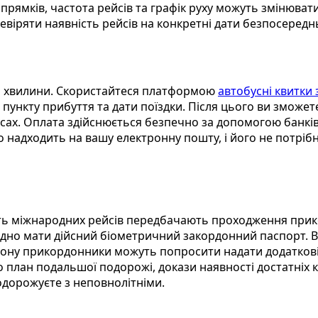
прямків, частота рейсів та графік руху можуть змінювати
віряти наявність рейсів на конкретні дати безпосеред
ені хвилини. Скористайтеся платформою
автобусні квитки 
ункту прибуття та дати поїздки. Після цього ви зможете 
сах. Оплата здійснюється безпечно за допомогою банківс
надходить на вашу електронну пошту, і його не потрібн
ість міжнародних рейсів передбачають проходження при
дно мати дійсний біометричний закордонний паспорт. В
рдону прикордонники можуть попросити надати додаткові
 план подальшої подорожі, докази наявності достатніх к
одорожуєте з неповнолітніми.