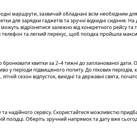
ародні маршрути, зазвичай обладнані всім необхідним д
етки для зарядки гаджетів та зручні відкидні сидіння. На
 можуть відрізнятися залежно від конкретного рейсу та
ий телефон та легкий перекус, щоб поїздка пройшла мак
 бронювати квитки за 2–4 тижні до запланованої дати. 
ливо у періоди підвищеного попиту. До пікових періодів,
и, літній сезон відпусток, вихідні та державні свята, поч
та надійного сервісу. Скористайтеся можливістю придб
їй поїздці. Оберіть зручний напрямок та дату вже сьог