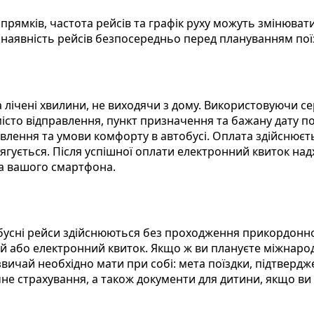
прямків, частота рейсів та графік руху можуть змінювати
 наявність рейсів безпосередньо перед плануванням пої
 лічені хвилини, не виходячи з дому. Використовуючи се
істо відправлення, пункт призначення та бажану дату по
равлення та умови комфорту в автобусі. Оплата здійснює
ягується. Після успішної оплати електронний квиток над
на вашого смартфона.
тобусні рейси здійснюються без проходження прикордонн
ий або електронний квиток. Якщо ж ви плануєте міжнаро
азвичай необхідно мати при собі: мета поїздки, підтвер
чне страхування, а також документи для дитини, якщо ви