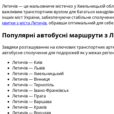
Летичів — це мальовниче містечко у Хмельницькій обл
важливим транспортним вузлом для багатьох мандрівни
інших міст України, забезпечуючи стабільне сполученн
квитки з міста Летичів
, обравши оптимальний для себе 
Популярні автобусні маршрути з 
Завдяки розташуванню на ключових транспортних артер
автобусне сполучення для подорожей як у межах регіону,
Летичів — Київ
Летичів — Львів
Летичів — Хмельницький
Летичів — Вінниця
Летичів — Тернопіль
Летичів — Івано-Франківськ
Летичів — Прага
Летичів — Варшава
Летичів — Краків
Летичів — Вроцлав