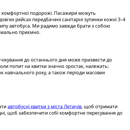
ля комфортної подорожі. Пасажири можуть
 довгих рейсах передбачені санітарні зупинки кожні 3–4
 типу автобуса. Ми радимо завжди брати з собою
симально приємно.
Очікування до останнього дня може призвести до
 коли попит на квитки значно зростає, належать:
аток навчального року, а також періоди масових
ати
автобусні квитки з міста Летичів
, щоб отримати
одні, щоб забезпечити собі комфортне пересування до