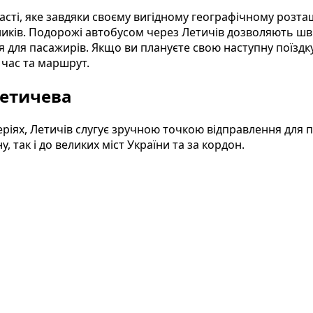
асті, яке завдяки своєму вигідному географічному роз
ків. Подорожі автобусом через Летичів дозволяють шви
я для пасажирів. Якщо ви плануєте свою наступну поїздк
час та маршрут.
Летичева
іях, Летичів слугує зручною точкою відправлення для п
 так і до великих міст України та за кордон.