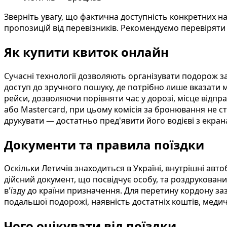
Зверніть увагу, що фактична доступність конкретних на
пропозицій від перевізників. Рекомендуємо перевіряти
Як купити квиток онлайн
Сучасні технології дозволяють організувати подорож за
доступ до зручного пошуку, де потрібно лише вказати м
рейси, дозволяючи порівняти час у дорозі, місце відп
або Mastercard, при цьому комісія за бронювання не ст
друкувати — достатньо пред'явити його водієві з екра
Документи та правила поїздки
Оскільки Летичів знаходиться в Україні, внутрішні ав
дійсний документ, що посвідчує особу, та роздрукован
в'їзду до країни призначення. Для перетину кордону з
подальшої подорожі, наявність достатніх коштів, меди
Чого очікувати від поїздки