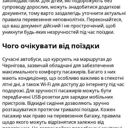
законодавством. Для дітей, які подорожують без
супроводу дорослих, можуть знадобитися додаткові
документи, тому варто заздалегідь уточнити актуальні
правила перевезення неповнолітніх. Переконайтеся,
що ваш документ дійсний і не прострочений, щоб
уникнути будь-яких незручностей під час поїздки.
Чого очікувати від поїздки
Сучасні автобуси, що курсують на маршрутах до
Чернігова, зазвичай обладнані для забезпечення
максимального комфорту пасажирів. Багато з них
мають кондиціонер, що особливо важливо в спекотні
літні дні, а також Wi-Fi для доступу до інтернету під час
подорожі. Для зручності пасажирів можуть бути
передбачені USB-розетки для зарядки мобільних
пристроїв. Відкидні сидіння дозволяють зручно
розташуватися протягом тривалої поїздки. Кожен
пасажир має право на перевезення багажу, правила
щодо якого можуть відрізнятися залежно від