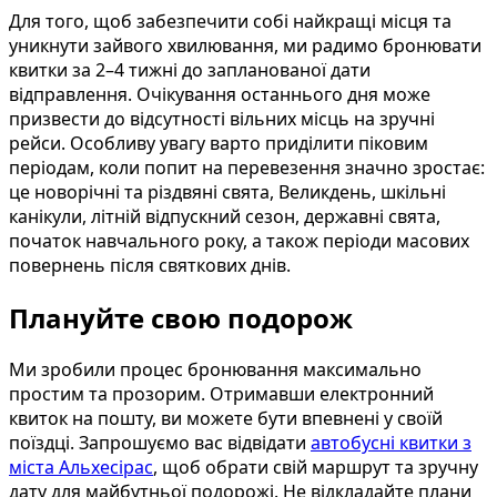
Для того, щоб забезпечити собі найкращі місця та
уникнути зайвого хвилювання, ми радимо бронювати
квитки за 2–4 тижні до запланованої дати
відправлення. Очікування останнього дня може
призвести до відсутності вільних місць на зручні
рейси. Особливу увагу варто приділити піковим
періодам, коли попит на перевезення значно зростає:
це новорічні та різдвяні свята, Великдень, шкільні
канікули, літній відпускний сезон, державні свята,
початок навчального року, а також періоди масових
повернень після святкових днів.
Плануйте свою подорож
Ми зробили процес бронювання максимально
простим та прозорим. Отримавши електронний
квиток на пошту, ви можете бути впевнені у своїй
поїздці. Запрошуємо вас відвідати
автобусні квитки з
міста Альхесірас
, щоб обрати свій маршрут та зручну
дату для майбутньої подорожі. Не відкладайте плани