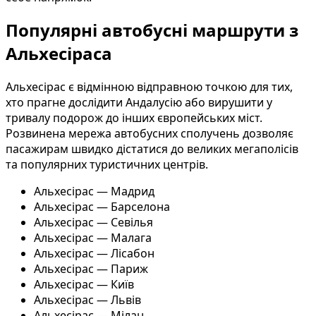
Популярні автобусні маршрути з
Альхесіраса
Альхесірас є відмінною відправною точкою для тих,
хто прагне дослідити Андалусію або вирушити у
тривалу подорож до інших європейських міст.
Розвинена мережа автобусних сполучень дозволяє
пасажирам швидко дістатися до великих мегаполісів
та популярних туристичних центрів.
Альхесірас — Мадрид
Альхесірас — Барселона
Альхесірас — Севілья
Альхесірас — Малага
Альхесірас — Лісабон
Альхесірас — Париж
Альхесірас — Київ
Альхесірас — Львів
Альхесірас — Мілан