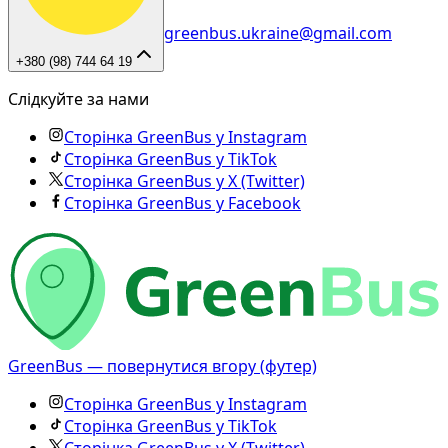
greenbus.ukraine@gmail.com
+380 (98) 744 64 19
Слідкуйте за нами
Сторінка GreenBus у Instagram
Сторінка GreenBus у TikTok
Сторінка GreenBus у X (Twitter)
Сторінка GreenBus у Facebook
GreenBus — повернутися вгору (футер)
Сторінка GreenBus у Instagram
Сторінка GreenBus у TikTok