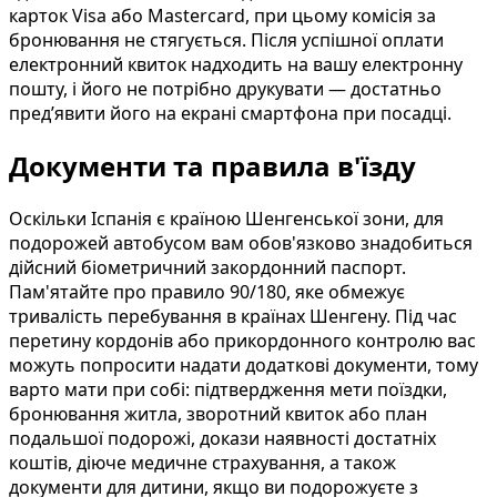
карток Visa або Mastercard, при цьому комісія за
бронювання не стягується. Після успішної оплати
електронний квиток надходить на вашу електронну
пошту, і його не потрібно друкувати — достатньо
пред’явити його на екрані смартфона при посадці.
Документи та правила в'їзду
Оскільки Іспанія є країною Шенгенської зони, для
подорожей автобусом вам обов'язково знадобиться
дійсний біометричний закордонний паспорт.
Пам'ятайте про правило 90/180, яке обмежує
тривалість перебування в країнах Шенгену. Під час
перетину кордонів або прикордонного контролю вас
можуть попросити надати додаткові документи, тому
варто мати при собі: підтвердження мети поїздки,
бронювання житла, зворотний квиток або план
подальшої подорожі, докази наявності достатніх
коштів, діюче медичне страхування, а також
документи для дитини, якщо ви подорожуєте з