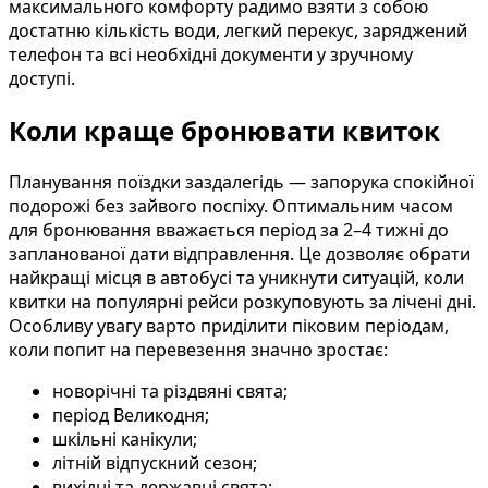
максимального комфорту радимо взяти з собою
достатню кількість води, легкий перекус, заряджений
телефон та всі необхідні документи у зручному
доступі.
Коли краще бронювати квиток
Планування поїздки заздалегідь — запорука спокійної
подорожі без зайвого поспіху. Оптимальним часом
для бронювання вважається період за 2–4 тижні до
запланованої дати відправлення. Це дозволяє обрати
найкращі місця в автобусі та уникнути ситуацій, коли
квитки на популярні рейси розкуповують за лічені дні.
Особливу увагу варто приділити піковим періодам,
коли попит на перевезення значно зростає:
новорічні та різдвяні свята;
період Великодня;
шкільні канікули;
літній відпускний сезон;
вихідні та державні свята;