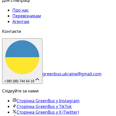
Для співпраці
Про нас
Перевізникам
Агентам
Контакти
greenbus.ukraine@gmail.com
+380 (98) 744 64 19
Слідкуйте за нами
Сторінка GreenBus у Instagram
Сторінка GreenBus у TikTok
Сторінка GreenBus у X (Twitter)